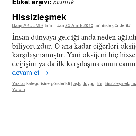
mantık
Etiket arşivi:
Hissizleşmek
Barış AKDEMİR
tarafından
25 Aralık 2010
tarihinde gönderildi
İnsan dünyaya geldiği anda neden ağlad
biliyoruzdur. O ana kadar ciğerleri oksij
karşılaşmamıştır. Yani oksijeni hiç hiss
değişim ya da ilk karşılaşma onun canını
devam et
→
Yazılar
kategorisine gönderildi
|
aşk
,
duygu
,
his
,
hissizleşmek
,
ma
Yorum