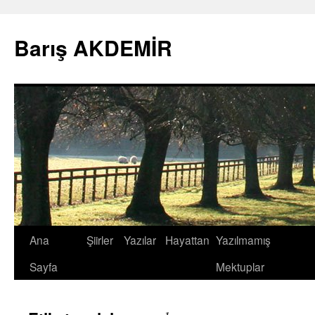
Barış AKDEMİR
İçeriğe
Ana
Şiirler
Yazılar
Hayattan
Yazılmamış
atla
Sayfa
Mektuplar